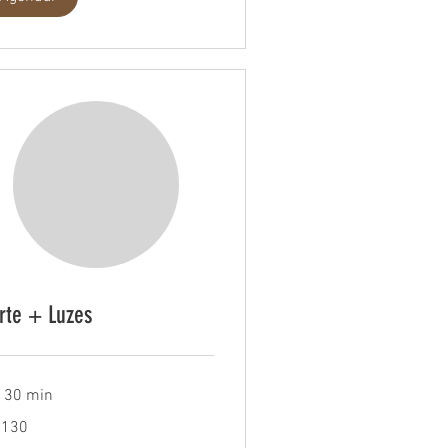
rte + Luzes
h 30 min
 130
s
leiros