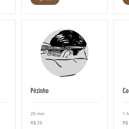
Pézinho
Co
20 min
1 
20
130
R$ 20
R$
Reais
Reai
brasileiros
brasi