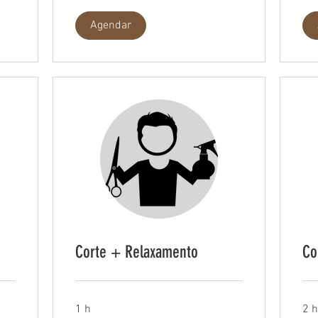
Agendar
Corte + Relaxamento
Co
1 h
2 h