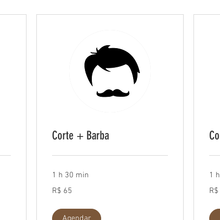
Corte + Barba
Co
1 h 30 min
1 h
65
35
R$ 65
R$
Reais
Reai
brasileiros
brasi
Agendar