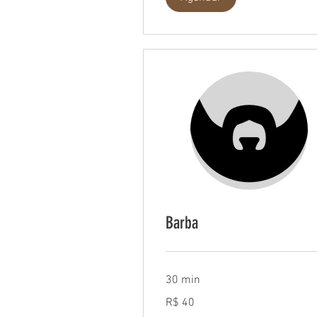
Barba
30 min
40
R$ 40
Reais
brasileiros