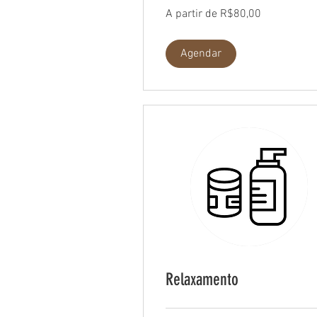
A
A partir de R$80,00
partir
de
R$80,00
Agendar
Relaxamento